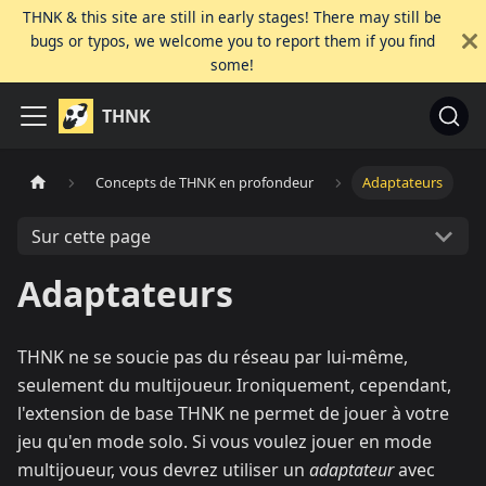
THNK & this site are still in early stages! There may still be
bugs or typos, we welcome you to report them if you find
some!
THNK
Concepts de THNK en profondeur
Adaptateurs
Sur cette page
Adaptateurs
THNK ne se soucie pas du réseau par lui-même,
seulement du multijoueur. Ironiquement, cependant,
l'extension de base THNK ne permet de jouer à votre
jeu qu'en mode solo. Si vous voulez jouer en mode
multijoueur, vous devrez utiliser un
adaptateur
avec